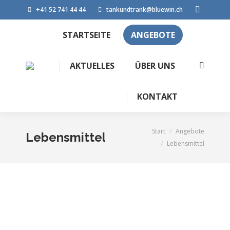
+41 52 741 44 44
tankundtrank@bluewin.ch
Facebook
page
STARTSEITE
ANGEBOTE
opens
in
AKTUELLES
ÜBER UNS
Search:
new
window
KONTAKT
Start
Angebote
Sie befinden sich hier:
Lebensmittel
Lebensmittel