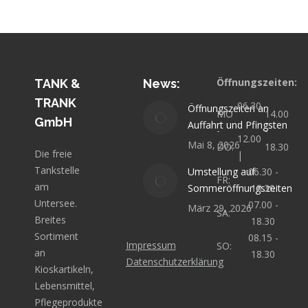
Öffnungszeiten:
TANK &
News:
TRANK
06.30
Öffnungszeiten an
MO
14.00
GmbH
-
Auffahrt und Pfingsten
-
-
12.00
Mai 8, 2026
DO:
18.30
Die freie
|
Tankstelle
Umstellung auf
06.30 -
FR:
am
Sommeröffnungszeiten
18.30
Untersee.
07.00 -
März 29, 2026
SA:
Breites
18.30
Sortiment
08.15 -
Impressum
SO:
an
18.30
Datenschutzerklärung
Kioskartikeln,
Lebensmittel,
Pflegeprodukte